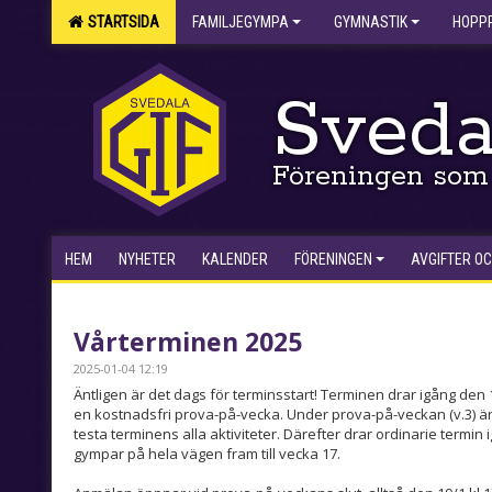
STARTSIDA
FAMILJEGYMPA
GYMNASTIK
HOPP
Sveda
Föreningen som 
HEM
NYHETER
KALENDER
FÖRENINGEN
AVGIFTER OC
Vårterminen 2025
2025-01-04 12:19
Äntligen är det dags för terminsstart! Terminen drar igång den 
en kostnadsfri prova-på-vecka. Under prova-på-veckan (v.3) är d
testa terminens alla aktiviteter. Därefter drar ordinarie termin 
gympar på hela vägen fram till vecka 17.