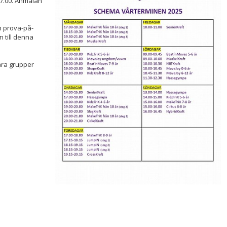
17.00. Anmälan
h prova-på-
 till denna
våra grupper