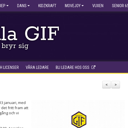
REP
DANS
KIDZKRAFT
MOVEJOY
VUXEN
SENIOR 6
la GIF
bryr sig
H LICENSER
VÅRA LEDARE
BLI LEDARE HOS OSS
<
>
13 januari, med
et fritt fram att
igång och vi