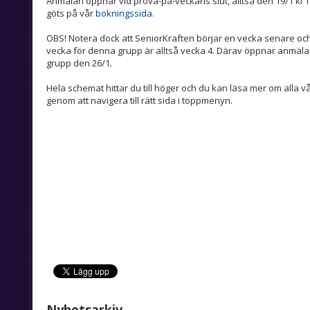
Anmälan öppnar vid prova-på-veckans slut, alltså den 19/1 kl 
göts på vår
bokningssida
.
OBS! Notera dock att SeniorKraften börjar en vecka senare oc
vecka för denna grupp är alltså vecka 4. Därav öppnar anmälan
grupp den 26/1.
Hela schemat hittar du till höger och du kan läsa mer om alla 
genom att navigera till rätt sida i toppmenyn.
Nyhetsarkiv