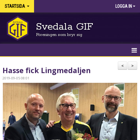
STARTSIDA
LOGGA IN
Svedala GIF
Föreningen som bryr sig
HEM
<
>
Hasse fick Lingmedaljen
NYHETER
2019-09-05 08:01
KALENDER
FÖRENINGEN
AVGIFTER OCH LICENSER
VÅRA LEDARE