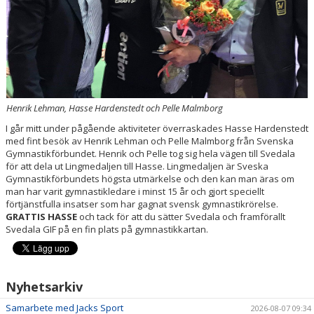
BLI LEDARE HOS OSS
Henrik Lehman, Hasse Hardenstedt och Pelle Malmborg
I går mitt under pågående aktiviteter överraskades Hasse Hardenstedt
med fint besök av Henrik Lehman och Pelle Malmborg från Svenska
Gymnastikförbundet. Henrik och Pelle tog sig hela vägen till Svedala
för att dela ut Lingmedaljen till Hasse. Lingmedaljen är Sveska
Gymnastikförbundets högsta utmärkelse och den kan man äras om
man har varit gymnastikledare i minst 15 år och gjort speciellt
förtjänstfulla insatser som har gagnat svensk gymnastikrörelse.
GRATTIS HASSE
och tack för att du sätter Svedala och framförallt
Svedala GIF på en fin plats på gymnastikkartan.
Nyhetsarkiv
Samarbete med Jacks Sport
2026-08-07 09:34