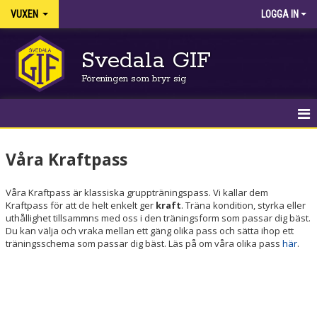
VUXEN
LOGGA IN
Svedala GIF
Föreningen som bryr sig
OM KRAFTPASS
Våra Kraftpass
VÅRA KRAFTPASS
Våra Kraftpass är klassiska gruppträningspass. Vi kallar dem
NYHETER
Kraftpass för att de helt enkelt ger
kraft
. Träna kondition, styrka eller
uthållighet tillsammns med oss i den träningsform som passar dig bäst.
Du kan välja och vraka mellan ett gäng olika pass och sätta ihop ett
KALENDER
träningsschema som passar dig bäst. Läs på om våra olika pass
här
.
ANMÄLAN