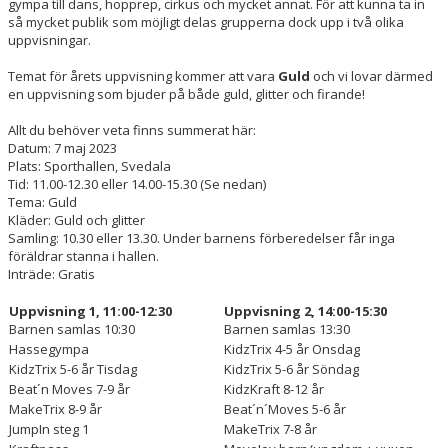
gympa till dans, hopprep, cirkus och mycket annat. För att kunna ta in
WEBBSHOP
så mycket publik som möjligt delas grupperna dock upp i två olika
uppvisningar.
BLI LEDARE HOS OSS
Temat för årets uppvisning kommer att vara
Guld
och vi lovar därmed
en uppvisning som bjuder på både guld, glitter och firande!
Allt du behöver veta finns summerat här:
Datum: 7 maj 2023
Plats: Sporthallen, Svedala
Tid: 11.00-12.30 eller 14.00-15.30 (Se nedan)
Tema: Guld
Kläder: Guld och glitter
Samling: 10.30 eller 13.30. Under barnens förberedelser får inga
föräldrar stanna i hallen.
Inträde: Gratis
Uppvisning 1, 11:00-12:30
Uppvisning 2, 14:00-15:30
Barnen samlas 10:30
Barnen samlas 13:30
Hassegympa
KidzTrix 4-5 år Onsdag
KidzTrix 5-6 år Tisdag
KidzTrix 5-6 år Söndag
Beat´n Moves 7-9 år
KidzKraft 8-12 år
MakeTrix 8-9 år
Beat´n´Moves 5-6 år
JumpIn steg 1
MakeTrix 7-8 år