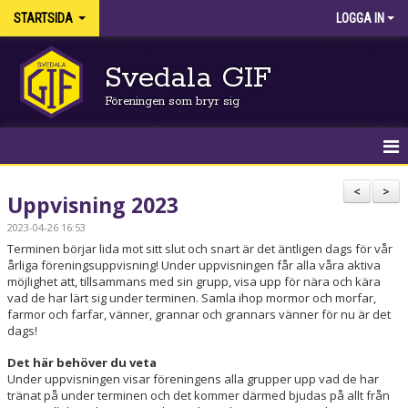
STARTSIDA
LOGGA IN
Svedala GIF
Föreningen som bryr sig
HEM
<
>
Uppvisning 2023
NYHETER
2023-04-26 16:53
Terminen börjar lida mot sitt slut och snart är det äntligen dags för vår
KALENDER
årliga föreningsuppvisning! Under uppvisningen får alla våra aktiva
möjlighet att, tillsammans med sin grupp, visa upp för nära och kära
vad de har lärt sig under terminen. Samla ihop mormor och morfar,
FÖRENINGEN
farmor och farfar, vänner, grannar och grannars vänner för nu är det
dags!
AVGIFTER OCH LICENSER
Det här behöver du veta
Under uppvisningen visar föreningens alla grupper upp vad de har
VÅRA LEDARE
tränat på under terminen och det kommer därmed bjudas på allt från