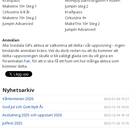
Kraftpass
MoveJoy barn/ungdom + vuxen
Maketrix 10+ Steg 1
JumpIn steg 2
Cirkustrix 6-8 år
Kraftpass
Maketrix 10+ Steg 2
Cirkustrix 9+
JumpIn Advanced
MakeTrix 10+ Steg 2
JumpIn Advanced
Anmälan
Alla Svedala GIFs aktiva är välkomna att delta i vår uppvisning – ingen
bindande anmälan krävs. Vet du dock redan nu att du kommer att
delta i uppvisningen skulle vi bli väldigt glada om du vill göra en
föranmälan
här
, för att vi ska få ett hum om hur många aktiva som
kommer delta.
Nyhetsarkiv
Vårterminen 2026
2026-01-06 19:27
God Jul och Gott Nytt År
2025-12-16 16:03
Avslutning 2025 och uppstart 2026
2025-12-04 18:14
Julfest 2025
2025-11-20 19:55