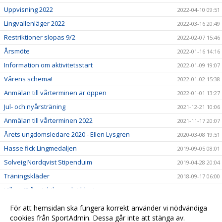
Uppvisning 2022
2022-04-10 09:51
Lingvallenläger 2022
2022-03-16 20:49
Restriktioner slopas 9/2
2022-02-07 15:46
Årsmöte
2022-01-16 14:16
Information om aktivitetsstart
2022-01-09 19:07
Vårens schema!
2022-01-02 15:38
Anmälan till vårterminen är öppen
2022-01-01 13:27
Jul- och nyårsträning
2021-12-21 10:06
Anmälan till vårterminen 2022
2021-11-17 20:07
Årets ungdomsledare 2020 - Ellen Lysgren
2020-03-08 19:51
Hasse fick Lingmedaljen
2019-09-05 08:01
Solveig Nordqvist Stipenduim
2019-04-28 20:04
Träningskläder
2018-09-17 06:00
Vilket 45 års jubileum det blev!
2018-09-02 18:00
45 års jubileum
2018-08-27 21:26
För att hemsidan ska fungera korrekt använder vi nödvändiga
Svedala GIF firar 45-årsjubileum
cookies från SportAdmin. Dessa går inte att stänga av.
2018-08-18 16:26