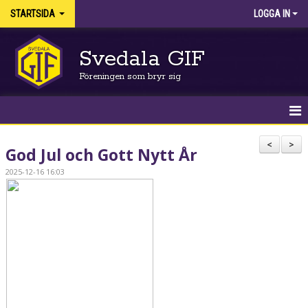
STARTSIDA
LOGGA IN
Svedala GIF
Föreningen som bryr sig
HEM
<
>
God Jul och Gott Nytt År
NYHETER
2025-12-16 16:03
KALENDER
FÖRENINGEN
AVGIFTER OCH LICENSER
VÅRA LEDARE