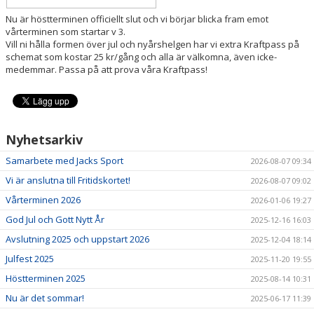
BLI LEDARE HOS OSS
Nu är höstterminen officiellt slut och vi börjar blicka fram emot
vårterminen som startar v 3.
Vill ni hålla formen över jul och nyårshelgen har vi extra Kraftpass på
schemat som kostar 25 kr/gång och alla är välkomna, även icke-
medemmar. Passa på att prova våra Kraftpass!
Nyhetsarkiv
Samarbete med Jacks Sport
2026-08-07 09:34
Vi är anslutna till Fritidskortet!
2026-08-07 09:02
Vårterminen 2026
2026-01-06 19:27
God Jul och Gott Nytt År
2025-12-16 16:03
Avslutning 2025 och uppstart 2026
2025-12-04 18:14
Julfest 2025
2025-11-20 19:55
Höstterminen 2025
2025-08-14 10:31
Nu är det sommar!
2025-06-17 11:39