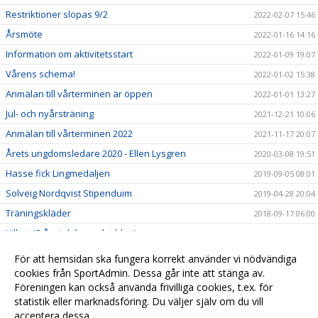
Restriktioner slopas 9/2
2022-02-07 15:46
Årsmöte
2022-01-16 14:16
Information om aktivitetsstart
2022-01-09 19:07
Vårens schema!
2022-01-02 15:38
Anmälan till vårterminen är öppen
2022-01-01 13:27
Jul- och nyårsträning
2021-12-21 10:06
Anmälan till vårterminen 2022
2021-11-17 20:07
Årets ungdomsledare 2020 - Ellen Lysgren
2020-03-08 19:51
Hasse fick Lingmedaljen
2019-09-05 08:01
Solveig Nordqvist Stipenduim
2019-04-28 20:04
Träningskläder
2018-09-17 06:00
Vilket 45 års jubileum det blev!
2018-09-02 18:00
45 års jubileum
2018-08-27 21:26
För att hemsidan ska fungera korrekt använder vi nödvändiga
Svedala GIF firar 45-årsjubileum
cookies från SportAdmin. Dessa går inte att stänga av.
2018-08-18 16:26
Föreningen kan också använda frivilliga cookies, t.ex. för
Glöm inte ladda ner medlemsappen
2018-08-18 16:24
statistik eller marknadsföring. Du väljer själv om du vill
acceptera dessa.